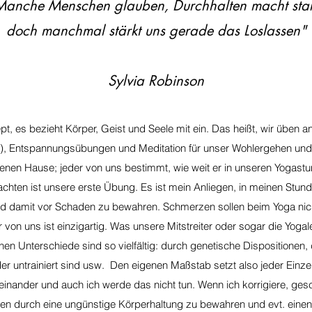
Manche Menschen glauben, Durchhalten macht star
doch manchmal stärkt uns gerade das Loslassen"
Sylvia Robinson
ept, es bezieht Körper, Geist und Seele mit ein. Das heißt, wir üb
n), Entspannungsübungen und Meditation für unser Wohlergehen und
genen Hause; jeder von uns bestimmt, wie weit er in unseren Yogast
chten ist unsere erste Übung. Es ist mein Anliegen, in meinen Stund
nd damit vor Schaden zu bewahren. Schmerzen sollen beim Yoga ni
r von uns ist einzigartig. Was unsere Mitstreiter oder sogar die Yogal
en Unterschiede sind so vielfältig: durch genetische Dispositionen, d
oder untrainiert sind usw. Den eigenen Maßstab setzt also jeder Einzel
reinander und auch ich werde das nicht tun. Wenn ich korrigiere, ge
en durch eine ungünstige Körperhaltung zu bewahren und evt. einen